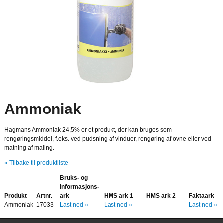
Ammoniak
Hagmans Ammoniak 24,5% er et produkt, der kan bruges som
rengøringsmiddel, f.eks. ved pudsning af vinduer, rengøring af ovne eller ved
matning af maling.
« Tilbake til produktliste
Bruks- og
informasjons-
Produkt
Artnr.
ark
HMS ark 1
HMS ark 2
Faktaark
Ammoniak
17033
Last ned »
Last ned »
-
Last ned »