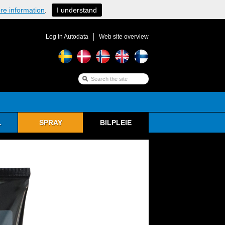
ore information
.
I understand
Log in Autodata
Web site overview
L
SPRAY
BILPLEIE