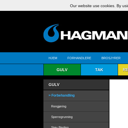
Our website use cookies. By usi
HJEM
FORHANDLERE
BROSJYRER
GULV
TAK
R
GULV
Forbehandling
Rengjøring
Sperregrunning
Støv Binding