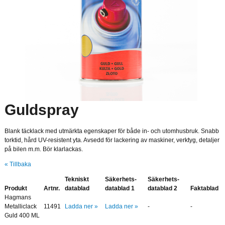
Guldspray
Blank täcklack med utmärkta egenskaper för både in- och utomhusbruk. Snabb
torktid, hård UV-resistent yta. Avsedd för lackering av maskiner, verktyg, detaljer
på bilen m.m. Bör klarlackas.
« Tillbaka
Tekniskt
Säkerhets-
Säkerhets-
Produkt
Artnr.
datablad
datablad 1
datablad 2
Faktablad
Hagmans
Metalliclack
11491
Ladda ner »
Ladda ner »
-
-
Guld 400 ML