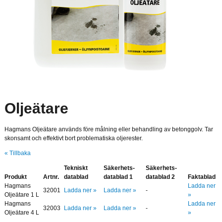
Oljeätare
Hagmans Oljeätare används före målning eller behandling av betonggolv. Tar
skonsamt och effektivt bort problematiska oljerester.
« Tillbaka
Tekniskt
Säkerhets-
Säkerhets-
Produkt
Artnr.
datablad
datablad 1
datablad 2
Faktablad
Hagmans
Ladda ner
32001
Ladda ner »
Ladda ner »
-
Oljeätare 1 L
»
Hagmans
Ladda ner
32003
Ladda ner »
Ladda ner »
-
Oljeätare 4 L
»